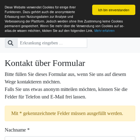
Diese Website verwendet Cookies für einige ihrer
Ich bin einverstanden
Funktionen. Dazu gehört auch die anonymisierte
Erfassung von Nutzungsdaten zur Analyse und
Verbesserung der Plattform. Jedoch werden ohne Ihre Zustimmung keine Cookies
SE-ATLAS
Versorgungsatlas für Menschen mi
permanent gespeichert. Wenn Sie mehr über die Verwendung von Cookies auf se-
atlas.de wissen möchten, klicken Sie auf den folgenden Link.
Mehr erfahren
Kontakt über Formular
Bitte füllen Sie dieses Formular aus, wenn Sie uns auf diesem
Wege kontaktieren möchten.
Falls Sie uns etwas anonym mitteilen möchten, können Sie die
Felder für Telefon und E-Mail frei lassen.
Mit * gekennzeichnete Felder müssen ausgefüllt werden.
Nachname *