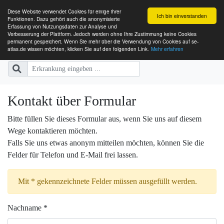
Diese Website verwendet Cookies für einige ihrer
Ich bin einverstanden
Funktionen. Dazu gehört auch die anonymisierte
Erfassung von Nutzungsdaten zur Analyse und
Verbesserung der Plattform. Jedoch werden ohne Ihre Zustimmung keine Cookies
SE-ATLAS
Versorgungsatlas für Menschen mi
permanent gespeichert. Wenn Sie mehr über die Verwendung von Cookies auf se-
atlas.de wissen möchten, klicken Sie auf den folgenden Link.
Mehr erfahren
Kontakt über Formular
Bitte füllen Sie dieses Formular aus, wenn Sie uns auf diesem
Wege kontaktieren möchten.
Falls Sie uns etwas anonym mitteilen möchten, können Sie die
Felder für Telefon und E-Mail frei lassen.
Mit * gekennzeichnete Felder müssen ausgefüllt werden.
Nachname *