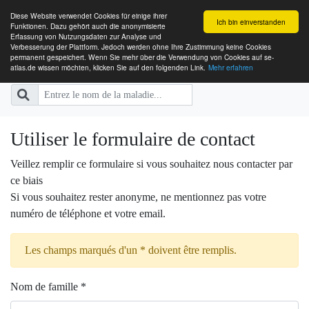
Diese Website verwendet Cookies für einige ihrer
Ich bin einverstanden
Funktionen. Dazu gehört auch die anonymisierte
Erfassung von Nutzungsdaten zur Analyse und
Verbesserung der Plattform. Jedoch werden ohne Ihre Zustimmung keine Cookies
SE-ATLAS
Cartographie des Institutions de pr
permanent gespeichert. Wenn Sie mehr über die Verwendung von Cookies auf se-
atlas.de wissen möchten, klicken Sie auf den folgenden Link.
Mehr erfahren
pour personnes atteintes de maladie
Utiliser le formulaire de contact
Veillez remplir ce formulaire si vous souhaitez nous contacter par
ce biais
Si vous souhaitez rester anonyme, ne mentionnez pas votre
numéro de téléphone et votre email.
Les champs marqués d'un * doivent être remplis.
Nom de famille *