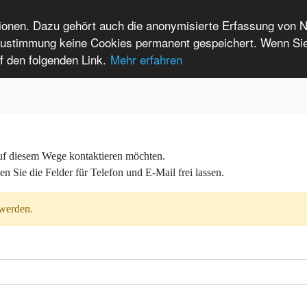
tionen. Dazu gehört auch die anonymisierte Erfassung von 
 Zustimmung keine Cookies permanent gespeichert. Wenn Si
t seltenen Erkrankungen
f den folgenden Link.
Mehr erfahren
Anmelden
Leichte Sprache
International Patients
 auf diesem Wege kontaktieren möchten.
n Sie die Felder für Telefon und E-Mail frei lassen.
 werden.