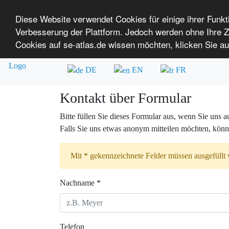
Diese Website verwendet Cookies für einige ihrer Funk
Verbesserung der Plattform. Jedoch werden ohne Ihre
SE-ATLAS
Versorgungsatlas für Menschen mi
Cookies auf se-atlas.de wissen möchten, klicken Sie au
Überblick über Einrichtungen
Über uns
DE
EN
FR
Kontakt über Formular
Bitte füllen Sie dieses Formular aus, wenn Sie uns
Falls Sie uns etwas anonym mitteilen möchten, könne
Mit * gekennzeichnete Felder müssen ausgefüllt
Nachname *
Telefon