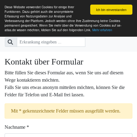
Diese Website verwendet Cookies für einige ihrer
Ich bin einverstanden
Funktionen. Dazu gehört auch die anonymisierte
Erfassung von Nutzungsdaten zur Analyse und
Verbesserung der Plattform. Jedoch werden ohne Ihre Zustimmung keine Cookies
SE-ATLAS
Versorgungsatlas für Menschen mi
permanent gespeichert. Wenn Sie mehr über die Verwendung von Cookies auf se-
atlas.de wissen möchten, klicken Sie auf den folgenden Link.
Mehr erfahren
Kontakt über Formular
Bitte füllen Sie dieses Formular aus, wenn Sie uns auf diesem
Wege kontaktieren möchten.
Falls Sie uns etwas anonym mitteilen möchten, können Sie die
Felder für Telefon und E-Mail frei lassen.
Mit * gekennzeichnete Felder müssen ausgefüllt werden.
Nachname *