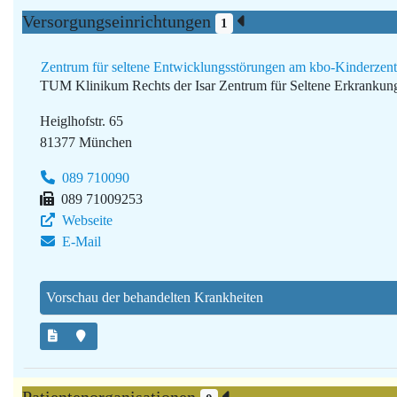
Versorgungseinrichtungen
1
Zentrum für seltene Entwicklungsstörungen am kbo-Kinderze
TUM Klinikum Rechts der Isar
Zentrum für Seltene Erkranku
Heiglhofstr. 65
81377 München
089 710090
089 71009253
Webseite
E-Mail
Vorschau der behandelten Krankheiten
Patientenorganisationen