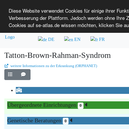
Diese Website verwendet Cookies für einige ihrer Funk
Verbesserung der Plattform. Jedoch werden ohne Ihre
SE-ATLAS
Versorgungsatlas für Menschen mi
Cookies auf se-atlas.de wissen möchten, klicken Sie au
Überblick über Einrichtungen
Über uns
DE
EN
FR
Tatton-Brown-Rahman-Syndrom
weitere Informationen zu der Erkrankung (ORPHANET)
Übergeordnete Einrichtungen
0
Genetische Beratungen
0