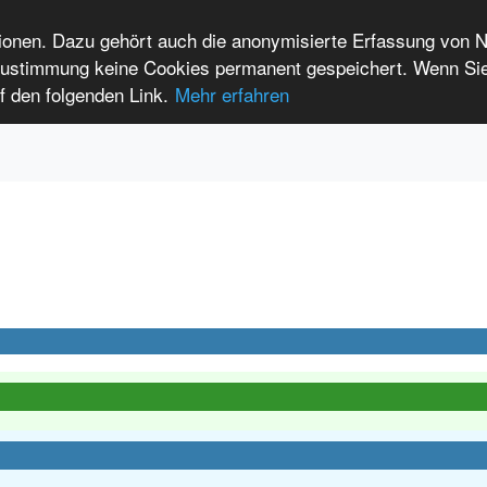
tionen. Dazu gehört auch die anonymisierte Erfassung von 
 Zustimmung keine Cookies permanent gespeichert. Wenn Si
t seltenen Erkrankungen
f den folgenden Link.
Mehr erfahren
Anmelden
Leichte Sprache
International Patients