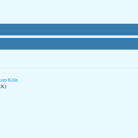
ikum Köln
EK)