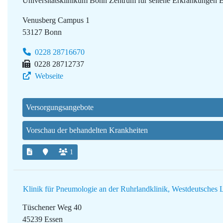
Universitätsklinikum Bonn
Zentrum für seltene Erkrankungen
Venusberg Campus 1
53127 Bonn
0228 28716670
0228 28712737
Webseite
Versorgungsangebote
Vorschau der behandelten Krankheiten
1
Klinik für Pneumologie an der Ruhrlandklinik, Westdeutsches
Tüschener Weg 40
45239 Essen