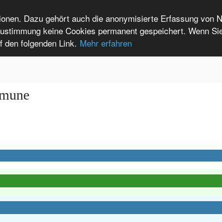
tionen. Dazu gehört auch die anonymisierte Erfassung von 
 Zustimmung keine Cookies permanent gespeichert. Wenn Si
t seltenen Erkrankungen
f den folgenden Link.
Mehr erfahren
Anmelden
Leichte Sprache
International Patients
mmune