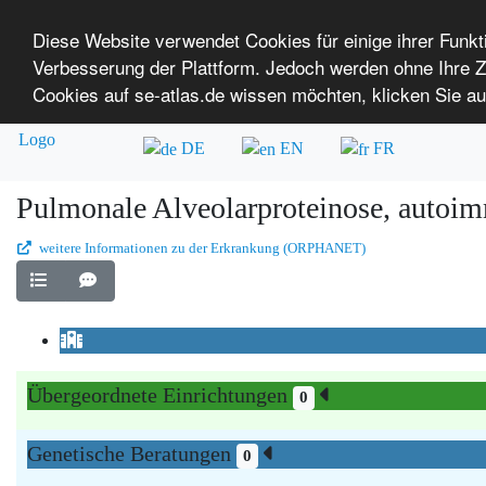
Diese Website verwendet Cookies für einige ihrer Funk
Verbesserung der Plattform. Jedoch werden ohne Ihre
SE-ATLAS
Versorgungsatlas für Menschen mi
Cookies auf se-atlas.de wissen möchten, klicken Sie au
Überblick über Einrichtungen
Über uns
DE
EN
FR
Pulmonale Alveolarproteinose, autoi
weitere Informationen zu der Erkrankung (ORPHANET)
Übergeordnete Einrichtungen
0
Genetische Beratungen
0