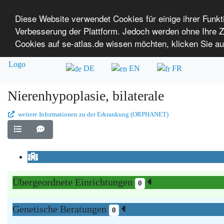
Diese Website verwendet Cookies für einige ihrer Funk
Verbesserung der Plattform. Jedoch werden ohne Ihre
SE-ATLAS
Versorgungsatlas für Menschen mi
Cookies auf se-atlas.de wissen möchten, klicken Sie au
Überblick über Einrichtungen
Über uns
DE
EN
FR
Nierenhypoplasie, bilaterale
weitere Informationen zu der Erkrankung (ORPHANET)
Übergeordnete Einrichtungen
0
Genetische Beratungen
0