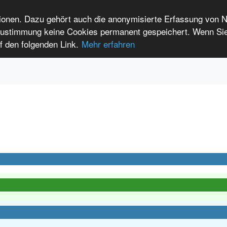
tionen. Dazu gehört auch die anonymisierte Erfassung von 
 Zustimmung keine Cookies permanent gespeichert. Wenn Si
t seltenen Erkrankungen
f den folgenden Link.
Mehr erfahren
Anmelden
Leichte Sprache
International Patients