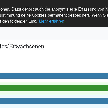
tionen. Dazu gehört auch die anonymisierte Erfassung von 
 Zustimmung keine Cookies permanent gespeichert. Wenn Si
t seltenen Erkrankungen
f den folgenden Link.
Mehr erfahren
Anmelden
Leichte Sprache
International Patients
ndes/Erwachsenen