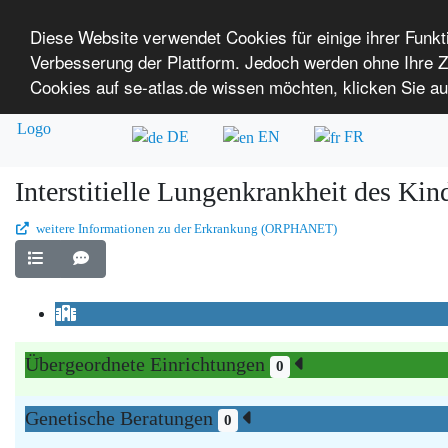
Diese Website verwendet Cookies für einige ihrer Funk
Verbesserung der Plattform. Jedoch werden ohne Ihre
SE-ATLAS
Versorgungsatlas für Menschen mi
Cookies auf se-atlas.de wissen möchten, klicken Sie au
Überblick über Einrichtungen
Über uns
DE
EN
FR
Interstitielle Lungenkrankheit des Ki
weitere Informationen zu der Erkrankung (ORPHANET)
Übergeordnete Einrichtungen
0
Genetische Beratungen
0