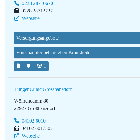
0228 28716670
0228 28712737
Webseite
Versorgungsangebote
Vorschau der behandelten Krankheiten
1
LungenClinic Grosshansdorf
Wöhrendamm 80
22927 Großhansdorf
04102 6010
04102 6017302
Webseite