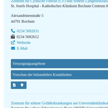
Zentrum für Cystische Fibrose (CF) und Seltene Lungenerkr
St. Josefs Hospital - Katholisches Klinikum Bochum
Centrum f
Alexandrinenstraße 5
44791 Bochum
0234 5092631
0234 5092612
Webseite
E-Mail
Versorgungsangebote
Vorschau der behandelten Krankheiten
Zentrum für seltene Gefäßerkrankungen am Universitätsklini