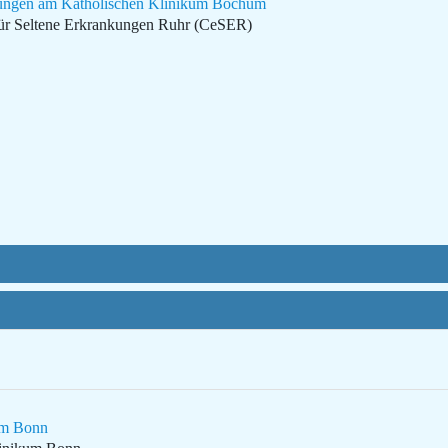
anungen am Katholischen Klinikum Bochum
ür Seltene Erkrankungen Ruhr (CeSER)
kum Bonn