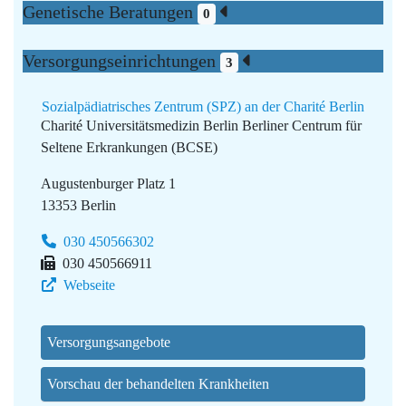
Genetische Beratungen
0
Versorgungseinrichtungen
3
Sozialpädiatrisches Zentrum (SPZ) an der Charité Berlin
Charité Universitätsmedizin Berlin
Berliner Centrum für
Seltene Erkrankungen (BCSE)
Augustenburger Platz 1
13353 Berlin
030 450566302
030 450566911
Webseite
Versorgungsangebote
Vorschau der behandelten Krankheiten