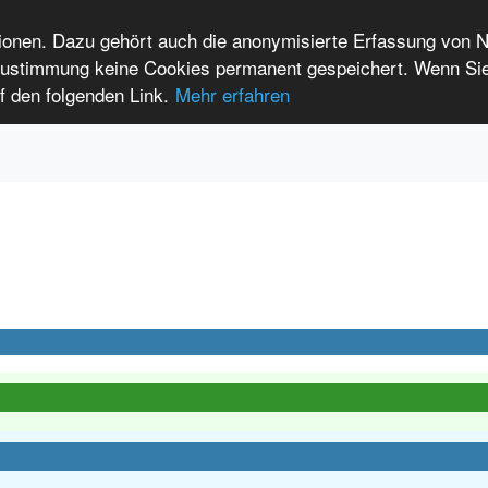
tionen. Dazu gehört auch die anonymisierte Erfassung von 
 Zustimmung keine Cookies permanent gespeichert. Wenn Si
t seltenen Erkrankungen
f den folgenden Link.
Mehr erfahren
Anmelden
Leichte Sprache
International Patients