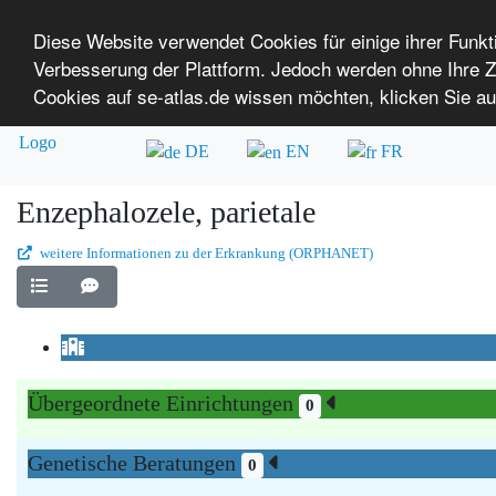
Diese Website verwendet Cookies für einige ihrer Funk
Verbesserung der Plattform. Jedoch werden ohne Ihre
SE-ATLAS
Versorgungsatlas für Menschen mi
Cookies auf se-atlas.de wissen möchten, klicken Sie au
Überblick über Einrichtungen
Über uns
DE
EN
FR
Enzephalozele, parietale
weitere Informationen zu der Erkrankung (ORPHANET)
Übergeordnete Einrichtungen
0
Genetische Beratungen
0