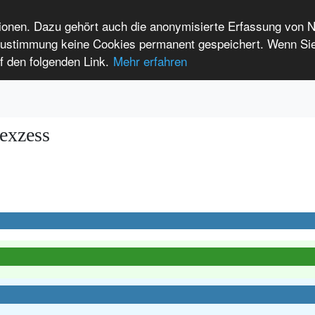
tionen. Dazu gehört auch die anonymisierte Erfassung von 
 Zustimmung keine Cookies permanent gespeichert. Wenn Si
t seltenen Erkrankungen
f den folgenden Link.
Mehr erfahren
Anmelden
Leichte Sprache
International Patients
exzess