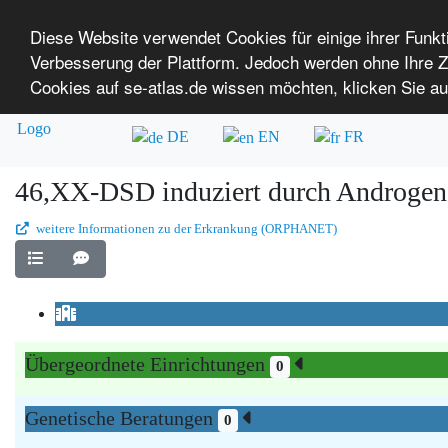
Diese Website verwendet Cookies für einige ihrer Funk
Verbesserung der Plattform. Jedoch werden ohne Ihre
SE-ATLAS
Versorgungsatlas für Menschen mi
Cookies auf se-atlas.de wissen möchten, klicken Sie au
Überblick über Einrichtungen
Über uns
DE
EN
FR
46,XX-DSD induziert durch Androgen
weitere Informationen zu der Erkrankung (ORPHANET)
Übergeordnete Einrichtungen
0
Genetische Beratungen
0