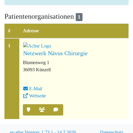
Patientenorganisationen
1
#
Adresse
1
Netzwerk Nävus Chirurgie
Blumenweg 1
36093 Künzell
E-Mail
Webseite
se-atlas Version: 1.73.1 - 14.7.2026
Datenschutz