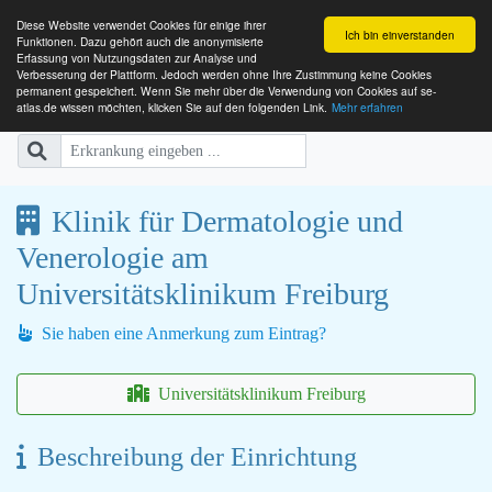
Diese Website verwendet Cookies für einige ihrer
Ich bin einverstanden
Funktionen. Dazu gehört auch die anonymisierte
Erfassung von Nutzungsdaten zur Analyse und
Verbesserung der Plattform. Jedoch werden ohne Ihre Zustimmung keine Cookies
SE-ATLAS
Versorgungsatlas für Menschen mi
permanent gespeichert. Wenn Sie mehr über die Verwendung von Cookies auf se-
atlas.de wissen möchten, klicken Sie auf den folgenden Link.
Mehr erfahren
Klinik für Dermatologie und
Venerologie am
Universitätsklinikum Freiburg
Sie haben eine Anmerkung zum Eintrag?
Universitätsklinikum Freiburg
Beschreibung der Einrichtung