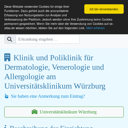
Diese Website verwendet Cookies für einige ihrer
Ich bin einverstanden
Funktionen. Dazu gehört auch die anonymisierte
Erfassung von Nutzungsdaten zur Analyse und
Verbesserung der Plattform. Jedoch werden ohne Ihre Zustimmung keine Cookies
SE-ATLAS
Versorgungsatlas für Menschen mi
permanent gespeichert. Wenn Sie mehr über die Verwendung von Cookies auf se-
atlas.de wissen möchten, klicken Sie auf den folgenden Link.
Mehr erfahren
Klinik und Poliklinik für
Dermatologie, Venerologie und
Allergologie am
Universitätsklinikum Würzburg
Sie haben eine Anmerkung zum Eintrag?
Universitätsklinikum Würzburg