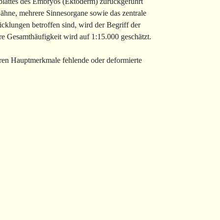
blattes des Embryos (Ektoderm) zurückgeführt
Zähne, mehrere Sinnesorgane sowie das zentrale
lungen betroffen sind, wird der Begriff der
re Gesamthäufigkeit wird auf 1:15.000 geschätzt.
eren Hauptmerkmale fehlende oder deformierte