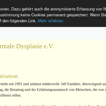
tionen. Dazu gehört auch die anonymisierte Erfassung von 
 Zustimmung keine Cookies permanent gespeichert. Wenn Si
t seltenen Erkrankungen
f den folgenden Link.
Mehr erfahren
Anmelden
Leichte Sprache
International Patients
rmale Dysplasie e.V.
nisation
esteht seit 1991 und umfasst mittlerweile 349 Familien, überwiegend a
ung, die Beratung und der Erfahrungsaustausch von Menschen, die von 
ffenen selbst.