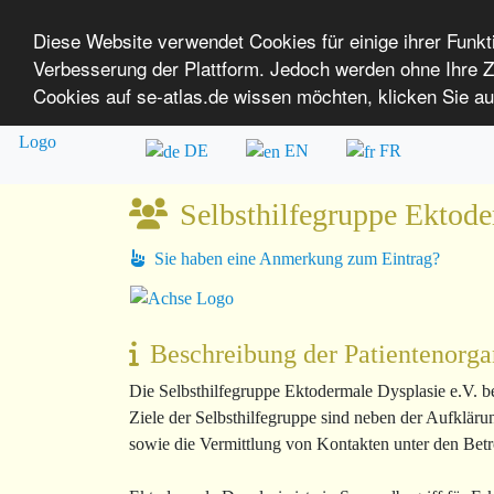
Diese Website verwendet Cookies für einige ihrer Funk
Verbesserung der Plattform. Jedoch werden ohne Ihre
SE-ATLAS
Versorgungsatlas für Menschen mi
Cookies auf se-atlas.de wissen möchten, klicken Sie au
Überblick über Einrichtungen
Über uns
DE
EN
FR
Selbsthilfegruppe Ektode
Sie haben eine Anmerkung zum Eintrag?
Beschreibung der Patientenorga
Die Selbsthilfegruppe Ektodermale Dysplasie e.V. b
Ziele der Selbsthilfegruppe sind neben der Aufklär
sowie die Vermittlung von Kontakten unter den Betro