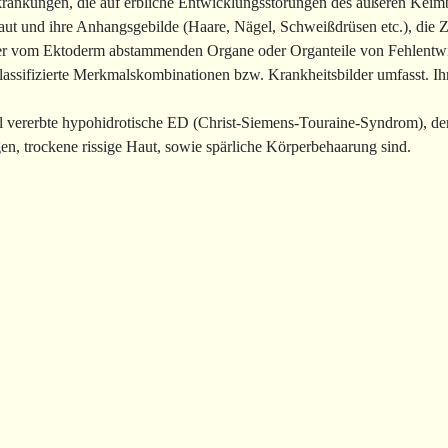
rkrankungen, die auf erbliche Entwicklungsstörungen des äußeren Keim
aut und ihre Anhangsgebilde (Haare, Nägel, Schweißdrüsen etc.), die 
r vom Ektoderm abstammenden Organe oder Organteile von Fehlentwick
lassifizierte Merkmalskombinationen bzw. Krankheitsbilder umfasst. Ih
l vererbte hypohidrotische ED (Christ-Siemens-Touraine-Syndrom), d
n, trockene rissige Haut, sowie spärliche Körperbehaarung sind.