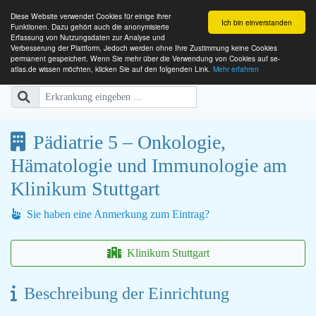
Diese Website verwendet Cookies für einige ihrer
Ich bin einverstanden
Funktionen. Dazu gehört auch die anonymisierte
Erfassung von Nutzungsdaten zur Analyse und
Verbesserung der Plattform. Jedoch werden ohne Ihre Zustimmung keine Cookies
SE-ATLAS
Versorgungsatlas für Menschen mi
permanent gespeichert. Wenn Sie mehr über die Verwendung von Cookies auf se-
atlas.de wissen möchten, klicken Sie auf den folgenden Link.
Mehr erfahren
Pädiatrie 5 – Onkologie,
Hämatologie und Immunologie am
Klinikum Stuttgart
Sie haben eine Anmerkung zum Eintrag?
Klinikum Stuttgart
Beschreibung der Einrichtung