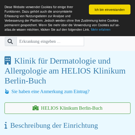
Diese Website verwendet Cookies für einige ihrer
Ich bin einverstanden
Funktionen. Dazu gehört auch die anonymisierte
Erfassung von Nutzungsdaten zur Analyse und
Verbesserung der Plattform. Jedoch werden ohne Ihre Zustimmung keine Cookies
SE-ATLAS
Versorgungsatlas für Menschen mi
permanent gespeichert. Wenn Sie mehr über die Verwendung von Cookies auf se-
atlas.de wissen möchten, klicken Sie auf den folgenden Link.
Mehr erfahren
Klinik für Dermatologie und
Allergologie am HELIOS Klinikum
Berlin-Buch
Sie haben eine Anmerkung zum Eintrag?
HELIOS Klinikum Berlin-Buch
Beschreibung der Einrichtung