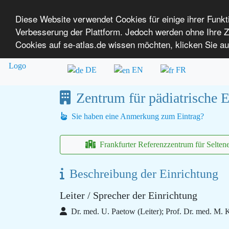
Diese Website verwendet Cookies für einige ihrer Funk
Verbesserung der Plattform. Jedoch werden ohne Ihre
SE-ATLAS
Versorgungsatlas für Menschen mi
Cookies auf se-atlas.de wissen möchten, klicken Sie au
Überblick über Einrichtungen
Über uns
DE
EN
FR
Zentrum für pädiatrische E
Sie haben eine Anmerkung zum Eintrag?
Frankfurter Referenzzentrum für Selte
Beschreibung der Einrichtung
Leiter / Sprecher der Einrichtung
Dr. med. U. Paetow (Leiter); Prof. Dr. med. M. Ki