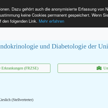
tionen. Dazu gehört auch die anonymisierte Erfassung von 
 Zustimmung keine Cookies permanent gespeichert. Wenn Si
t seltenen Erkrankungen
f den folgenden Link.
Mehr erfahren
Anmelden
Leichte Sprache
International Patients
ndokrinologie und Diabetologie der Uni
ne Erkrankungen (FRZSE)
Uni
eslich (Stellvertreter)