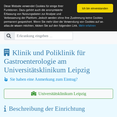
Diese Website verwendet Cookies für einige ihrer
Ich bin einverstanden
Funktionen. Dazu gehört auch die anonymisierte
Erfassung von Nutzungsdaten zur Analyse und
Verbesserung der Plattform. Jedoch werden ohne Ihre Zustimmung keine Cookies
SE-ATLAS
Versorgungsatlas für Menschen mi
permanent gespeichert. Wenn Sie mehr über die Verwendung von Cookies auf se-
atlas.de wissen möchten, klicken Sie auf den folgenden Link.
Mehr erfahren
Klinik und Poliklinik für
Gastroenterologie am
Universitätsklinikum Leipzig
Sie haben eine Anmerkung zum Eintrag?
Universitätsklinikum Leipzig
Beschreibung der Einrichtung