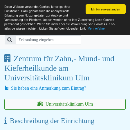
Diese Website verwendet Cookies für einige ihrer
Ich bin einverstanden
Funktionen. Dazu gehört auch die anonymisierte
Erfassung von Nutzungsdaten zur Analyse und
Verbesserung der Plattform. Jedoch werden ohne Ihre Zustimmung keine Cookies
SE-ATLAS
Versorgungsatlas für Menschen mi
permanent gespeichert. Wenn Sie mehr über die Verwendung von Cookies auf se-
atlas.de wissen möchten, klicken Sie auf den folgenden Link.
Mehr erfahren
Zentrum für Zahn,- Mund- und
Kieferheilkunde am
Universitätsklinikum Ulm
Sie haben eine Anmerkung zum Eintrag?
Universitätsklinikum Ulm
Beschreibung der Einrichtung