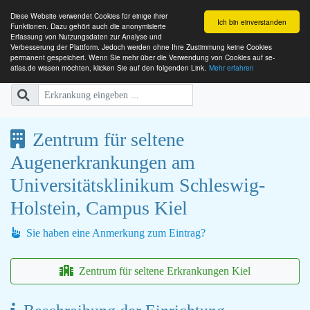
Diese Website verwendet Cookies für einige ihrer
Ich bin einverstanden
Funktionen. Dazu gehört auch die anonymisierte
Erfassung von Nutzungsdaten zur Analyse und
Verbesserung der Plattform. Jedoch werden ohne Ihre Zustimmung keine Cookies
SE-ATLAS
Versorgungsatlas für Menschen mi
permanent gespeichert. Wenn Sie mehr über die Verwendung von Cookies auf se-
atlas.de wissen möchten, klicken Sie auf den folgenden Link.
Mehr erfahren
Zentrum für seltene
Augenerkrankungen am
Universitätsklinikum Schleswig-
Holstein, Campus Kiel
Sie haben eine Anmerkung zum Eintrag?
Zentrum für seltene Erkrankungen Kiel