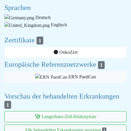
Sprachen
Deutsch
Englisch
Zertifikate
1
OnkoZert
Europäische Referenznetzwerke
1
ERN PaedCan
Vorschau der behandelten Erkrankungen
1
Langerhans-Zell-Histiozytose
Alle behandelten Erkrankungen anzeigen
1