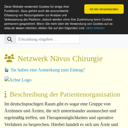
Diese Website verwendet Cookies für einige ihrer
Ich bin einverstanden
Funktionen. Dazu gehört auch die anonymisierte
Erfassung von Nutzungsdaten zur Analyse und
Verbesserung der Plattform. Jedoch werden ohne Ihre Zustimmung keine Cookies
SE-ATLAS
Versorgungsatlas für Menschen mi
permanent gespeichert. Wenn Sie mehr über die Verwendung von Cookies auf se-
atlas.de wissen möchten, klicken Sie auf den folgenden Link.
Mehr erfahren
Netzwerk Nävus Chirurgie
Sie haben eine Anmerkung zum Eintrag?
Beschreibung der Patientenorganisation
Im deutschsprachigen Raum gibt es sogar eine Gruppe von
Ärztinnen und Ärzten, die sich untereinander austauschen und
regelmäßig treffen, um Therapiemöglichkeiten und operative
Verfahren zu besprechen. Hierbei handelt es sich um Ärzte und