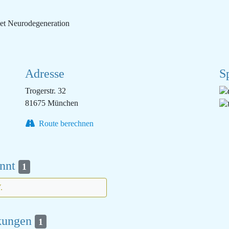
et Neurodegeneration
Adresse
S
Trogerstr. 32
81675 München
Route berechnen
annt
1
.
nkungen
1