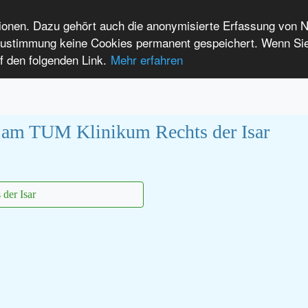
tionen. Dazu gehört auch die anonymisierte Erfassung von 
 Zustimmung keine Cookies permanent gespeichert. Wenn Si
t seltenen Erkrankungen
f den folgenden Link.
Mehr erfahren
Anmelden
Leichte Sprache
International Patients
k am TUM Klinikum Rechts der Isar
der Isar