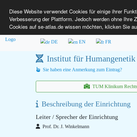
Diese Website verwendet Cookies für einige ihrer Funk
Verbesserung der Plattform. Jedoch werden ohne Ihre
SE-ATLAS
Versorgungsatlas für Menschen mi
Cookies auf se-atlas.de wissen möchten, klicken Sie au
Überblick über Einrichtungen
Über uns
DE
EN
FR
Institut für Humangeneti
Sie haben eine Anmerkung zum Eintrag?
TUM Klinikum Rechts 
Beschreibung der Einrichtung
Leiter / Sprecher der Einrichtung
Prof. Dr. J. Winkelmann