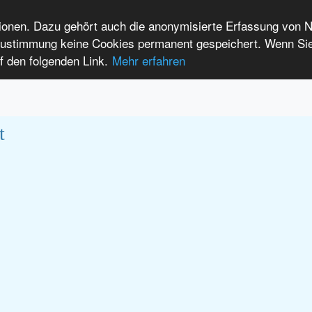
tionen. Dazu gehört auch die anonymisierte Erfassung von 
 Zustimmung keine Cookies permanent gespeichert. Wenn Si
t seltenen Erkrankungen
f den folgenden Link.
Mehr erfahren
Anmelden
Leichte Sprache
International Patients
t