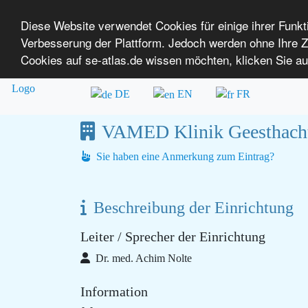
Diese Website verwendet Cookies für einige ihrer Funk
Verbesserung der Plattform. Jedoch werden ohne Ihre
SE-ATLAS
Versorgungsatlas für Menschen mi
Cookies auf se-atlas.de wissen möchten, klicken Sie au
Überblick über Einrichtungen
Über uns
DE
EN
FR
VAMED Klinik Geesthach
Sie haben eine Anmerkung zum Eintrag?
Beschreibung der Einrichtung
Leiter / Sprecher der Einrichtung
Dr. med. Achim Nolte
Information