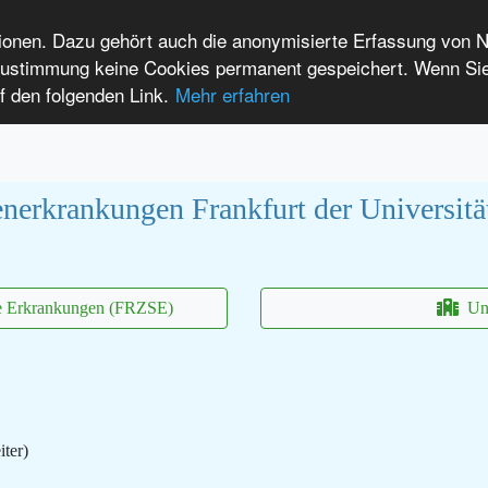
tionen. Dazu gehört auch die anonymisierte Erfassung von 
 Zustimmung keine Cookies permanent gespeichert. Wenn Si
t seltenen Erkrankungen
f den folgenden Link.
Mehr erfahren
Anmelden
Leichte Sprache
International Patients
nerkrankungen Frankfurt der Universitä
ne Erkrankungen (FRZSE)
Uni
ter)