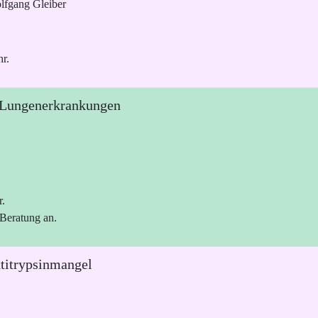
lfgang Gleiber
r.
e Lungenerkrankungen
r.
 Beratung an.
titrypsinmangel