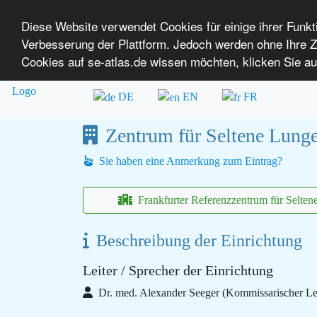
Diese Website verwendet Cookies für einige ihrer Funk
Verbesserung der Plattform. Jedoch werden ohne Ihre
SE-ATLAS
Versorgungsatlas für Menschen mi
Cookies auf se-atlas.de wissen möchten, klicken Sie au
Überblick über Einrichtungen
Über uns
DE
EN
FR
Zentrum für Seltene Lunge
Sie haben eine Anmerkung zum Eintrag?
Frankfurter Referenzzentrum für Selte
Beschreibung der Einrichtung
Leiter / Sprecher der Einrichtung
Dr. med. Alexander Seeger (Kommissarischer Lei