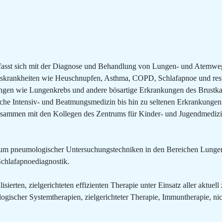
asst sich mit der Diagnose und Behandlung von Lungen- und Atemwegse
lkskrankheiten wie Heuschnupfen, Asthma, COPD, Schlafapnoe und res
ngen wie Lungenkrebs und andere bösartige Erkrankungen des Brustkas
he Intensiv- und Beatmungsmedizin bis hin zu seltenen Erkrankunge
sammen mit den Kollegen des Zentrums für Kinder- und Jugendmedizi
trum pneumologischer Untersuchungstechniken in den Bereichen Lung
chlafapnoediagnostik.
isierten, zielgerichteten effizienten Therapie unter Einsatz aller aktue
ologischer Systemtherapien, zielgerichteter Therapie, Immuntherapie, n