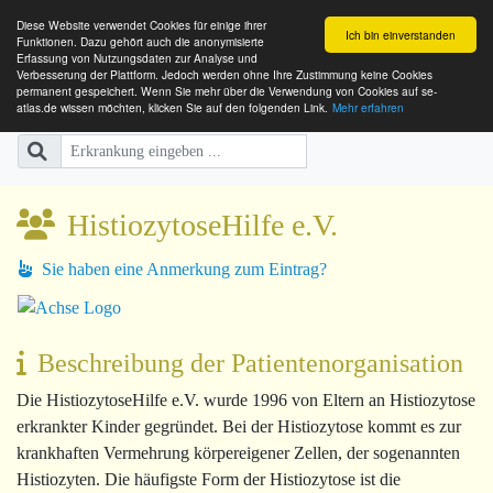
Diese Website verwendet Cookies für einige ihrer
Ich bin einverstanden
Funktionen. Dazu gehört auch die anonymisierte
Erfassung von Nutzungsdaten zur Analyse und
Verbesserung der Plattform. Jedoch werden ohne Ihre Zustimmung keine Cookies
SE-ATLAS
Versorgungsatlas für Menschen mi
permanent gespeichert. Wenn Sie mehr über die Verwendung von Cookies auf se-
atlas.de wissen möchten, klicken Sie auf den folgenden Link.
Mehr erfahren
HistiozytoseHilfe e.V.
Sie haben eine Anmerkung zum Eintrag?
Beschreibung der Patientenorganisation
Die
HistiozytoseHilfe e.V.
wurde 1996 von Eltern an Histiozytose
erkrankter Kinder gegründet. Bei der Histiozytose kommt es zur
krankhaften Vermehrung körpereigener Zellen, der sogenannten
Histiozyten. Die häufigste Form der Histiozytose ist die