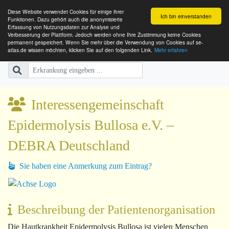
Diese Website verwendet Cookies für einige ihrer
Ich bin einverstanden
Funktionen. Dazu gehört auch die anonymisierte
Erfassung von Nutzungsdaten zur Analyse und
Verbesserung der Plattform. Jedoch werden ohne Ihre Zustimmung keine Cookies
SE-ATLAS
Versorgungsatlas für Menschen mi
permanent gespeichert. Wenn Sie mehr über die Verwendung von Cookies auf se-
atlas.de wissen möchten, klicken Sie auf den folgenden Link.
Mehr erfahren
Interessengemeinschaft
Epidermolysis Bullosa e.V. –
DEBRA Deutschland
Sie haben eine Anmerkung zum Eintrag?
Beschreibung der Patientenorganisation
Die Hautkrankheit
Epidermolysis Bullosa
ist vielen Menschen