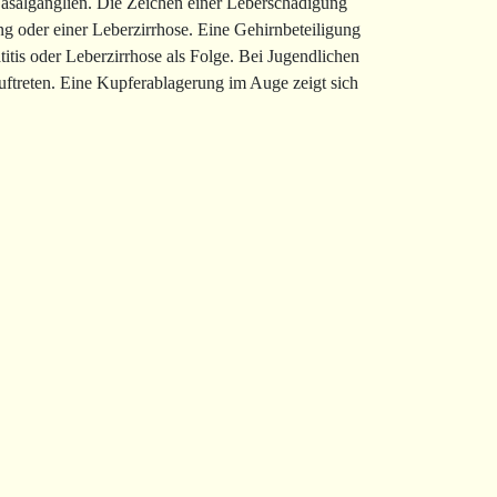
Basalganglien. Die Zeichen einer Leberschädigung
ng oder einer Leberzirrhose. Eine Gehirnbeteiligung
tis oder Leberzirrhose als Folge. Bei Jugendlichen
uftreten. Eine Kupferablagerung im Auge zeigt sich