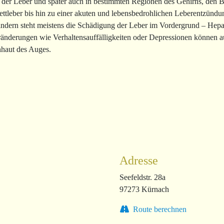
 der Leber und später auch in bestimmten Regionen des Gehirns, den 
ettleber bis hin zu einer akuten und lebensbedrohlichen Leberentzündu
ndern steht meistens die Schädigung der Leber im Vordergrund – Hepati
ränderungen wie Verhaltensauffälligkeiten oder Depressionen können a
nhaut des Auges.
Adresse
Seefeldstr. 28a
97273 Kürnach
Route berechnen