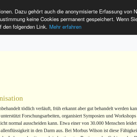
tionen. Dazu gehört auch die anonymisierte Erfassung von 
 Zustimmung keine Cookies permanent gespeichert. Wenn Si
t seltenen Erkrankungen
f den folgenden Link.
Mehr erfahren
Anmelden
Leichte Sprache
International Patients
nisation
 unbehandelt tödlich verläuft, früh erkannt aber gut behandelt werden
e, unterstützt Forschungsarbeiten, organisiert Symposien und Workshops
nicht normal ausscheiden kann. Etwa einer von 30.000 Menschen leidet
Gallenflüssigkeit in den Darm aus. Bei Morbus Wilson ist diese Fähigk