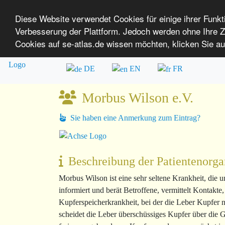
Diese Website verwendet Cookies für einige ihrer Funk
Verbesserung der Plattform. Jedoch werden ohne Ihre
SE-ATLAS
Versorgungsatlas für Menschen mi
Cookies auf se-atlas.de wissen möchten, klicken Sie au
Überblick über Einrichtungen
Über uns
DE
EN
FR
Morbus Wilson e.V.
Sie haben eine Anmerkung zum Eintrag?
Beschreibung der Patientenorga
Morbus Wilson ist eine sehr seltene Krankheit, die
informiert und berät Betroffene, vermittelt Kontakt
Kupferspeicherkrankheit, bei der die Leber Kupfer 
scheidet die Leber überschüssiges Kupfer über die 