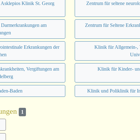
er Asklepios Klinik St. Georg
Zentrum für seltene neuro
nd Darmerkrankungen am
Zentrum für Seltene Erkran
langen
ointestinale Erkrankungen der
Klinik für Allgemein-,
hen
Univ
nskrankheiten, Vergiftungen am
Klinik für Kinder- u
delberg
Baden-Baden
Klinik und Poliklinik für 
kungen
1