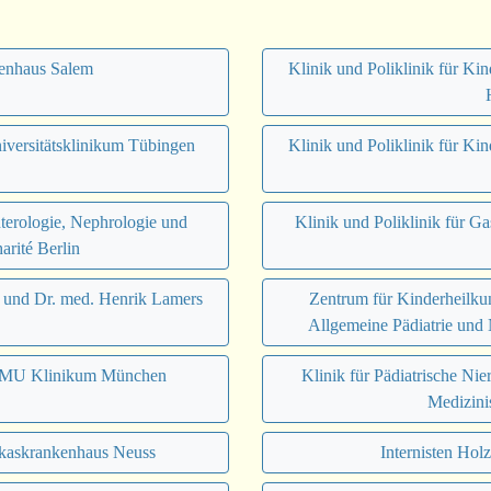
kenhaus Salem
Klinik und Poliklinik für Ki
iversitätsklinikum Tübingen
Klinik und Poliklinik für Ki
nterologie, Nephrologie und
Klinik und Poliklinik für G
arité Berlin
 und Dr. med. Henrik Lamers
Zentrum für Kinderheilku
Allgemeine Pädiatrie und
m LMU Klinikum München
Klinik für Pädiatrische Ni
Medizini
ukaskrankenhaus Neuss
Internisten Hol