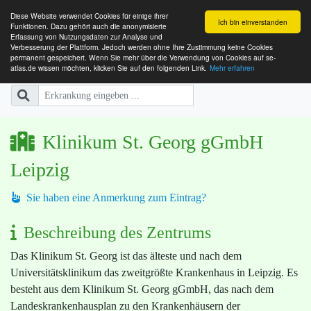
Diese Website verwendet Cookies für einige ihrer
Ich bin einverstanden
Funktionen. Dazu gehört auch die anonymisierte
Erfassung von Nutzungsdaten zur Analyse und
Verbesserung der Plattform. Jedoch werden ohne Ihre Zustimmung keine Cookies
SE-ATLAS
Versorgungsatlas für Menschen mi
permanent gespeichert. Wenn Sie mehr über die Verwendung von Cookies auf se-
atlas.de wissen möchten, klicken Sie auf den folgenden Link.
Mehr erfahren
Klinikum St. Georg gGmbH
Leipzig
Sie haben eine Anmerkung zum Eintrag?
Beschreibung des Zentrums
Das Klinikum St. Georg ist das älteste und nach dem
Universitätsklinikum das zweitgrößte Krankenhaus in Leipzig. Es
besteht aus dem Klinikum St. Georg gGmbH, das nach dem
Landeskrankenhausplan zu den Krankenhäusern der