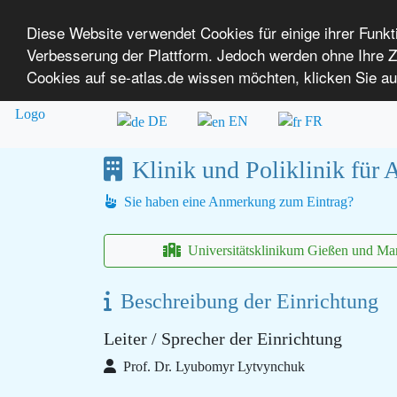
Diese Website verwendet Cookies für einige ihrer Funk
Verbesserung der Plattform. Jedoch werden ohne Ihre
SE-ATLAS
Versorgungsatlas für Menschen mi
Cookies auf se-atlas.de wissen möchten, klicken Sie au
Überblick über Einrichtungen
Über uns
DE
EN
FR
Klinik und Poliklinik für
Sie haben eine Anmerkung zum Eintrag?
Universitätsklinikum Gießen und Mar
Beschreibung der Einrichtung
Leiter / Sprecher der Einrichtung
Prof. Dr. Lyubomyr Lytvynchuk