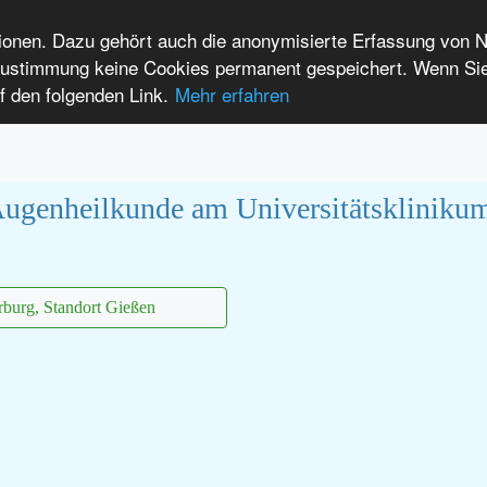
tionen. Dazu gehört auch die anonymisierte Erfassung von 
 Zustimmung keine Cookies permanent gespeichert. Wenn Si
t seltenen Erkrankungen
f den folgenden Link.
Mehr erfahren
Anmelden
Leichte Sprache
International Patients
 Augenheilkunde am Universitätskliniku
burg, Standort Gießen