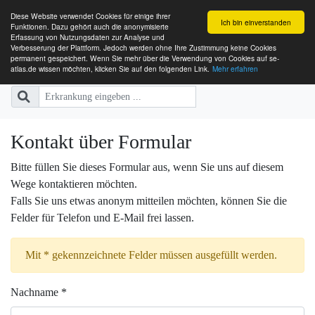
Diese Website verwendet Cookies für einige ihrer
Ich bin einverstanden
Funktionen. Dazu gehört auch die anonymisierte
Erfassung von Nutzungsdaten zur Analyse und
Verbesserung der Plattform. Jedoch werden ohne Ihre Zustimmung keine Cookies
SE-ATLAS
Versorgungsatlas für Menschen mi
permanent gespeichert. Wenn Sie mehr über die Verwendung von Cookies auf se-
atlas.de wissen möchten, klicken Sie auf den folgenden Link.
Mehr erfahren
Kontakt über Formular
Bitte füllen Sie dieses Formular aus, wenn Sie uns auf diesem
Wege kontaktieren möchten.
Falls Sie uns etwas anonym mitteilen möchten, können Sie die
Felder für Telefon und E-Mail frei lassen.
Mit * gekennzeichnete Felder müssen ausgefüllt werden.
Nachname *