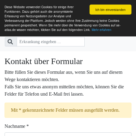
Diese Website verwendet Cookies für einige ihrer
Ich bin einverstanden
Funktionen. Dazu gehört auch die anonymisierte
Erfassung von Nutzungsdaten zur Analyse und
Verbesserung der Plattform. Jedoch werden ohne Ihre Zustimmung keine Cookies
SE-ATLAS
Versorgungsatlas für Menschen mi
permanent gespeichert. Wenn Sie mehr über die Verwendung von Cookies auf se-
atlas.de wissen möchten, klicken Sie auf den folgenden Link.
Mehr erfahren
Kontakt über Formular
Bitte füllen Sie dieses Formular aus, wenn Sie uns auf diesem
Wege kontaktieren möchten.
Falls Sie uns etwas anonym mitteilen möchten, können Sie die
Felder für Telefon und E-Mail frei lassen.
Mit * gekennzeichnete Felder müssen ausgefüllt werden.
Nachname *