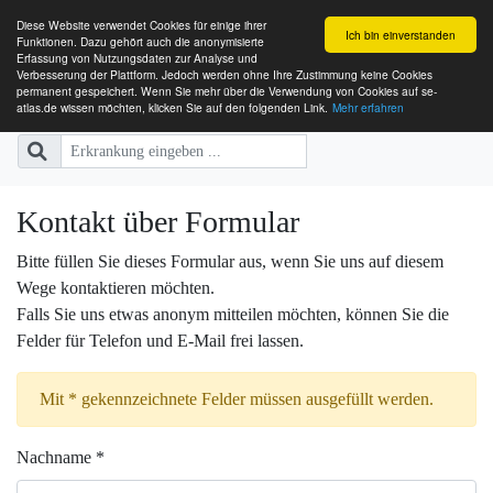
Diese Website verwendet Cookies für einige ihrer
Ich bin einverstanden
Funktionen. Dazu gehört auch die anonymisierte
Erfassung von Nutzungsdaten zur Analyse und
Verbesserung der Plattform. Jedoch werden ohne Ihre Zustimmung keine Cookies
SE-ATLAS
Versorgungsatlas für Menschen mi
permanent gespeichert. Wenn Sie mehr über die Verwendung von Cookies auf se-
atlas.de wissen möchten, klicken Sie auf den folgenden Link.
Mehr erfahren
Kontakt über Formular
Bitte füllen Sie dieses Formular aus, wenn Sie uns auf diesem
Wege kontaktieren möchten.
Falls Sie uns etwas anonym mitteilen möchten, können Sie die
Felder für Telefon und E-Mail frei lassen.
Mit * gekennzeichnete Felder müssen ausgefüllt werden.
Nachname *