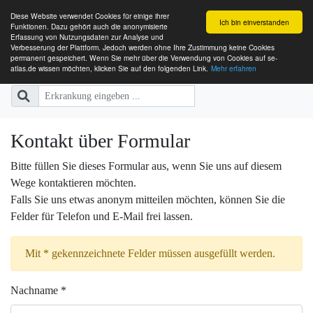
Diese Website verwendet Cookies für einige ihrer
Ich bin einverstanden
Funktionen. Dazu gehört auch die anonymisierte
Erfassung von Nutzungsdaten zur Analyse und
Verbesserung der Plattform. Jedoch werden ohne Ihre Zustimmung keine Cookies
SE-ATLAS
Versorgungsatlas für Menschen mi
permanent gespeichert. Wenn Sie mehr über die Verwendung von Cookies auf se-
atlas.de wissen möchten, klicken Sie auf den folgenden Link.
Mehr erfahren
Kontakt über Formular
Bitte füllen Sie dieses Formular aus, wenn Sie uns auf diesem
Wege kontaktieren möchten.
Falls Sie uns etwas anonym mitteilen möchten, können Sie die
Felder für Telefon und E-Mail frei lassen.
Mit * gekennzeichnete Felder müssen ausgefüllt werden.
Nachname *