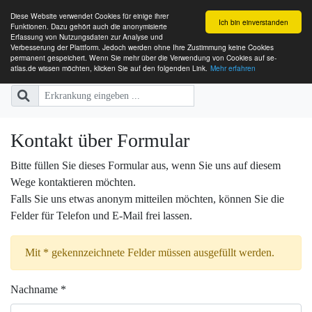
Diese Website verwendet Cookies für einige ihrer
Ich bin einverstanden
Funktionen. Dazu gehört auch die anonymisierte
Erfassung von Nutzungsdaten zur Analyse und
Verbesserung der Plattform. Jedoch werden ohne Ihre Zustimmung keine Cookies
SE-ATLAS
Versorgungsatlas für Menschen mi
permanent gespeichert. Wenn Sie mehr über die Verwendung von Cookies auf se-
atlas.de wissen möchten, klicken Sie auf den folgenden Link.
Mehr erfahren
Kontakt über Formular
Bitte füllen Sie dieses Formular aus, wenn Sie uns auf diesem
Wege kontaktieren möchten.
Falls Sie uns etwas anonym mitteilen möchten, können Sie die
Felder für Telefon und E-Mail frei lassen.
Mit * gekennzeichnete Felder müssen ausgefüllt werden.
Nachname *