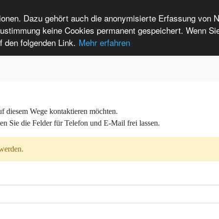
tionen. Dazu gehört auch die anonymisierte Erfassung von 
 Zustimmung keine Cookies permanent gespeichert. Wenn Si
t seltenen Erkrankungen
f den folgenden Link.
Mehr erfahren
Anmelden
Leichte Sprache
International Patients
 auf diesem Wege kontaktieren möchten.
n Sie die Felder für Telefon und E-Mail frei lassen.
 werden.