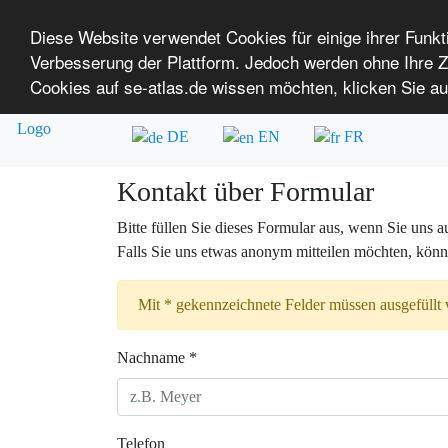
Diese Website verwendet Cookies für einige ihrer Funk
Verbesserung der Plattform. Jedoch werden ohne Ihre
SE-ATLAS
Versorgungsatlas für Menschen mi
Cookies auf se-atlas.de wissen möchten, klicken Sie au
Überblick über Einrichtungen
Über uns
DE
EN
FR
Kontakt über Formular
Bitte füllen Sie dieses Formular aus, wenn Sie uns
Falls Sie uns etwas anonym mitteilen möchten, könne
Mit * gekennzeichnete Felder müssen ausgefüllt
Nachname *
Telefon