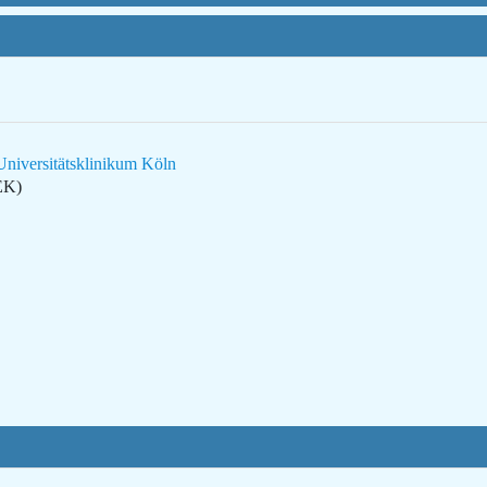
niversitätsklinikum Köln
EK)