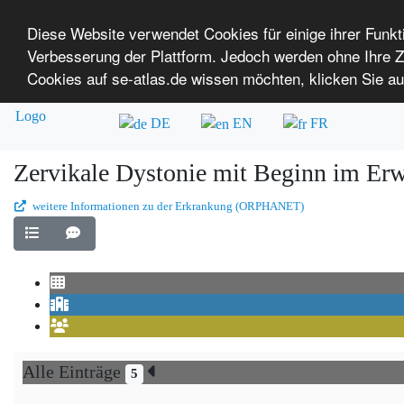
Diese Website verwendet Cookies für einige ihrer Funk
Verbesserung der Plattform. Jedoch werden ohne Ihre
SE-ATLAS
Versorgungsatlas für Menschen mi
Cookies auf se-atlas.de wissen möchten, klicken Sie au
Überblick über Einrichtungen
Über uns
DE
EN
FR
Zervikale Dystonie mit Beginn im Er
weitere Informationen zu der Erkrankung (ORPHANET)
Alle Einträge
5