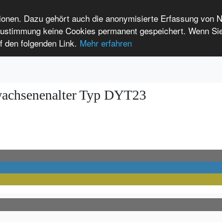
tionen. Dazu gehört auch die anonymisierte Erfassung von 
 Zustimmung keine Cookies permanent gespeichert. Wenn Si
t seltenen Erkrankungen
f den folgenden Link.
Mehr erfahren
Anmelden
Leichte Sprache
International Patients
wachsenenalter Typ DYT23