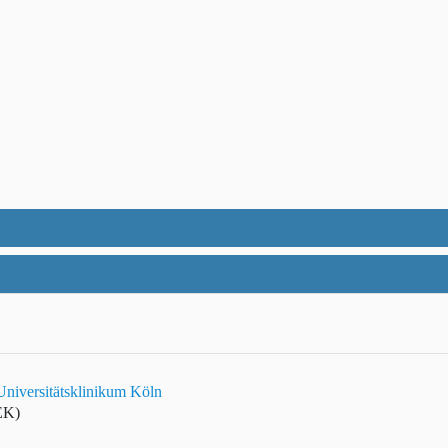
niversitätsklinikum Köln
EK)