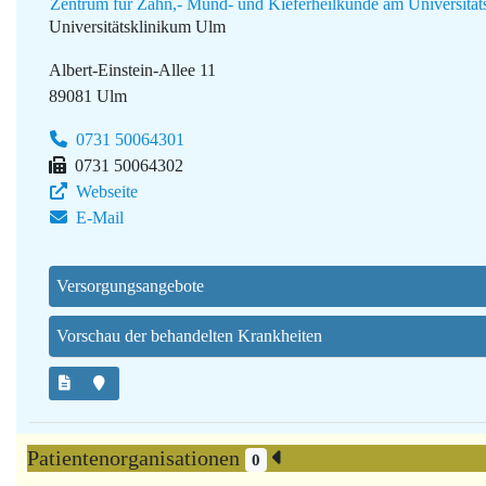
Zentrum für Zahn,- Mund- und Kieferheilkunde am Universitä
Universitätsklinikum Ulm
Albert-Einstein-Allee 11
89081 Ulm
0731 50064301
0731 50064302
Webseite
E-Mail
Versorgungsangebote
Vorschau der behandelten Krankheiten
Patientenorganisationen
0