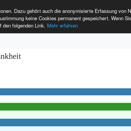
tionen. Dazu gehört auch die anonymisierte Erfassung von 
 Zustimmung keine Cookies permanent gespeichert. Wenn Si
t seltenen Erkrankungen
f den folgenden Link.
Mehr erfahren
Anmelden
Leichte Sprache
International Patients
ankheit