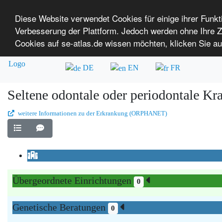
Diese Website verwendet Cookies für einige ihrer Funk
Verbesserung der Plattform. Jedoch werden ohne Ihre
SE-ATLAS
Versorgungsatlas für Menschen mi
Cookies auf se-atlas.de wissen möchten, klicken Sie au
Überblick über Einrichtungen
Über uns
DE
EN
FR
Seltene odontale oder periodontale Kr
weitere Informationen zu der Erkrankung (ORPHANET)
Übergeordnete Einrichtungen
0
Genetische Beratungen
0