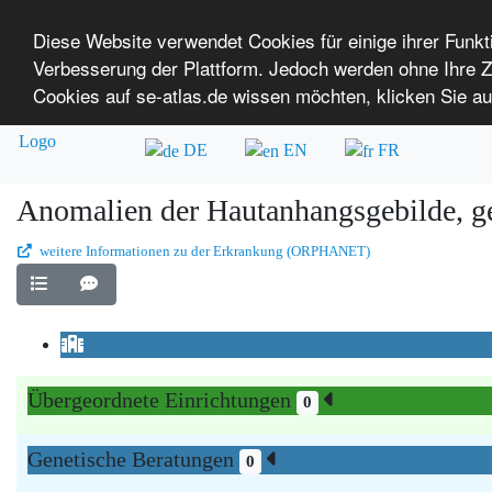
Diese Website verwendet Cookies für einige ihrer Funk
Verbesserung der Plattform. Jedoch werden ohne Ihre
SE-ATLAS
Versorgungsatlas für Menschen mi
Cookies auf se-atlas.de wissen möchten, klicken Sie au
Überblick über Einrichtungen
Über uns
DE
EN
FR
Anomalien der Hautanhangsgebilde, ge
weitere Informationen zu der Erkrankung (ORPHANET)
Übergeordnete Einrichtungen
0
Genetische Beratungen
0