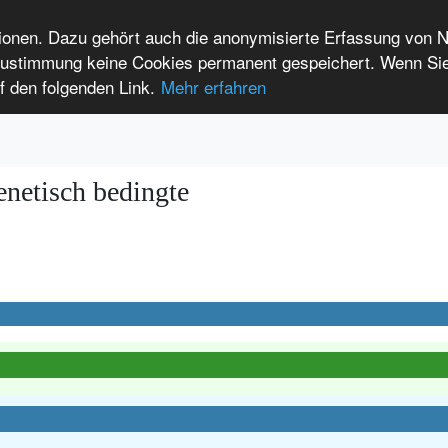
tionen. Dazu gehört auch die anonymisierte Erfassung von 
 Zustimmung keine Cookies permanent gespeichert. Wenn Si
t seltenen Erkrankungen
f den folgenden Link.
Mehr erfahren
Anmelden
Leichte Sprache
International Patients
netisch bedingte