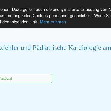
tionen. Dazu gehört auch die anonymisierte Erfassung von 
 Zustimmung keine Cookies permanent gespeichert. Wenn Si
t seltenen Erkrankungen
f den folgenden Link.
Mehr erfahren
Anmelden
Leichte Sprache
International Patients
fehler und Pädiatrische Kardiologie am
Freiburg