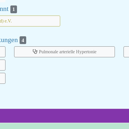
annt
1
d) e.V.
nkungen
4
Pulmonale arterielle Hypertonie