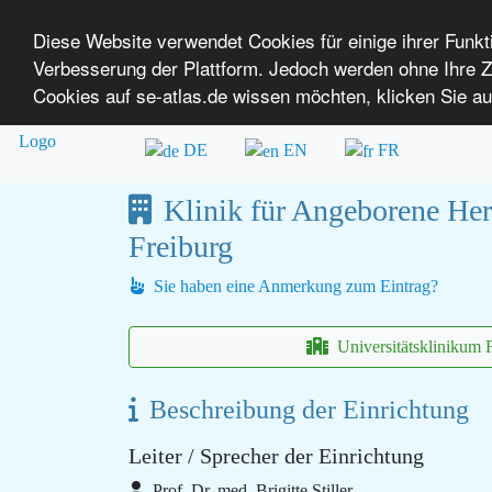
Diese Website verwendet Cookies für einige ihrer Funk
Verbesserung der Plattform. Jedoch werden ohne Ihre
SE-ATLAS
Versorgungsatlas für Menschen mi
Cookies auf se-atlas.de wissen möchten, klicken Sie au
Überblick über Einrichtungen
Über uns
DE
EN
FR
Klinik für Angeborene Herz
Freiburg
Sie haben eine Anmerkung zum Eintrag?
Universitätsklinikum 
Beschreibung der Einrichtung
Leiter / Sprecher der Einrichtung
Prof. Dr. med. Brigitte Stiller