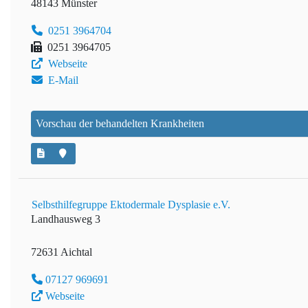
48143 Münster
0251 3964704
0251 3964705
Webseite
E-Mail
Vorschau der behandelten Krankheiten
Selbsthilfegruppe Ektodermale Dysplasie e.V.
Landhausweg 3
72631 Aichtal
07127 969691
Webseite