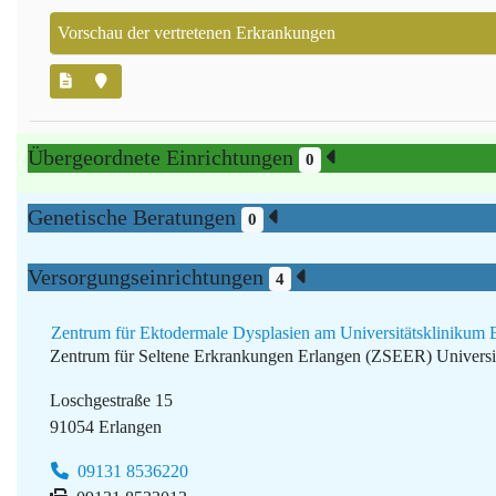
Vorschau der vertretenen Erkrankungen
Übergeordnete Einrichtungen
0
Genetische Beratungen
0
Versorgungseinrichtungen
4
Zentrum für Ektodermale Dysplasien am Universitätsklinikum 
Zentrum für Seltene Erkrankungen Erlangen (ZSEER)
Universi
Loschgestraße 15
91054 Erlangen
09131 8536220