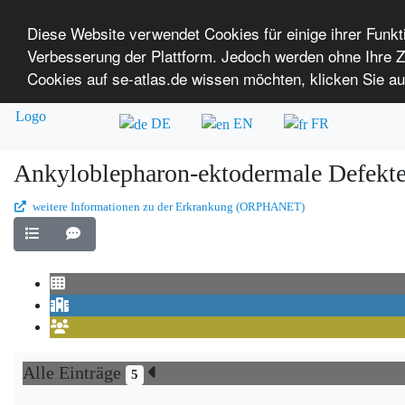
Diese Website verwendet Cookies für einige ihrer Funk
Verbesserung der Plattform. Jedoch werden ohne Ihre
SE-ATLAS
Versorgungsatlas für Menschen mi
Cookies auf se-atlas.de wissen möchten, klicken Sie au
Überblick über Einrichtungen
Über uns
DE
EN
FR
Ankyloblepharon-ektodermale Defekt
weitere Informationen zu der Erkrankung (ORPHANET)
Alle Einträge
5