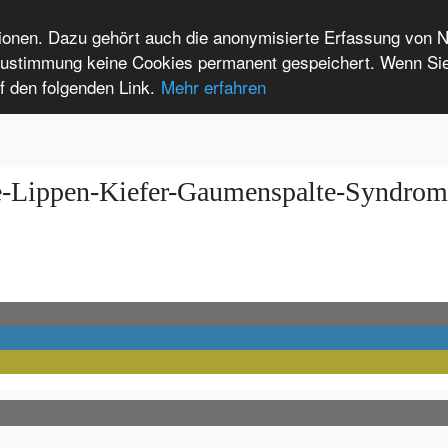
tionen. Dazu gehört auch die anonymisierte Erfassung von 
 Zustimmung keine Cookies permanent gespeichert. Wenn Si
t seltenen Erkrankungen
f den folgenden Link.
Mehr erfahren
Anmelden
Leichte Sprache
International Patients
e-Lippen-Kiefer-Gaumenspalte-Syndrom