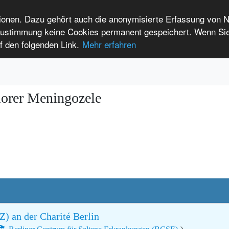
tionen. Dazu gehört auch die anonymisierte Erfassung von 
 Zustimmung keine Cookies permanent gespeichert. Wenn Si
t seltenen Erkrankungen
f den folgenden Link.
Mehr erfahren
Anmelden
Leichte Sprache
International Patients
iorer Meningozele
Z) an der Charité Berlin