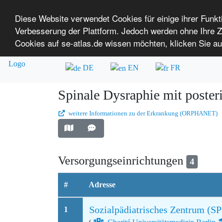
Diese Website verwendet Cookies für einige ihrer Funk
Verbesserung der Plattform. Jedoch werden ohne Ihre
SE-ATLAS
Versorgungsatlas für Menschen mi
Cookies auf se-atlas.de wissen möchten, klicken Sie au
Überblick über Einrichtungen
Über uns
DE
EN
FR
Spinale Dysraphie mit poster
weitere Informationen zu der Erkrankung (ORPHANET)
Versorgungseinrichtungen
4
#
Adresse
Sozialpädiatrisches Zentrum (SP
1