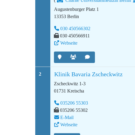
(
Charité Universitätsmedizin Berlin
Augustenburger Platz 1
13353 Berlin
030 450566302
030 450566911
Webseite
Klinik Bavaria Zscheckwitz
2
Zscheckwitz 1-3
01731 Kreischa
035206 55303
035206 55302
E-Mail
Webseite