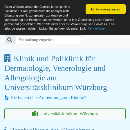
Diese Website verwendet Cookies für einige ihrer
Ich bin einverstanden
Funktionen. Dazu gehört auch die anonymisierte
Erfassung von Nutzungsdaten zur Analyse und
Verbesserung der Plattform. Jedoch werden ohne Ihre Zustimmung keine Cookies
SE-ATLAS
Versorgungsatlas für Menschen mi
permanent gespeichert. Wenn Sie mehr über die Verwendung von Cookies auf se-
atlas.de wissen möchten, klicken Sie auf den folgenden Link.
Mehr erfahren
Klinik und Poliklinik für
Dermatologie, Venerologie und
Allergologie am
Universitätsklinikum Würzburg
Sie haben eine Anmerkung zum Eintrag?
Universitätsklinikum Würzburg