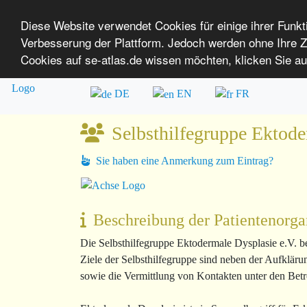
Diese Website verwendet Cookies für einige ihrer Funk
Verbesserung der Plattform. Jedoch werden ohne Ihre
SE-ATLAS
Versorgungsatlas für Menschen mi
Cookies auf se-atlas.de wissen möchten, klicken Sie au
Überblick über Einrichtungen
Über uns
DE
EN
FR
Selbsthilfegruppe Ektode
Sie haben eine Anmerkung zum Eintrag?
Beschreibung der Patientenorga
Die Selbsthilfegruppe Ektodermale Dysplasie e.V. b
Ziele der Selbsthilfegruppe sind neben der Aufklär
sowie die Vermittlung von Kontakten unter den Betro