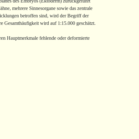
blattes des Embryos (Ektoderm) zurückgeführt
Zähne, mehrere Sinnesorgane sowie das zentrale
lungen betroffen sind, wird der Begriff der
re Gesamthäufigkeit wird auf 1:15.000 geschätzt.
eren Hauptmerkmale fehlende oder deformierte