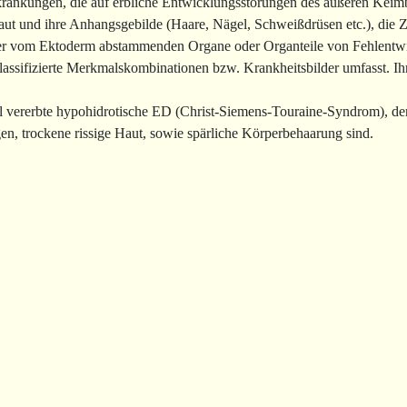
rkrankungen, die auf erbliche Entwicklungsstörungen des äußeren Keim
aut und ihre Anhangsgebilde (Haare, Nägel, Schweißdrüsen etc.), die 
r vom Ektoderm abstammenden Organe oder Organteile von Fehlentwick
lassifizierte Merkmalskombinationen bzw. Krankheitsbilder umfasst. Ih
l vererbte hypohidrotische ED (Christ-Siemens-Touraine-Syndrom), d
n, trockene rissige Haut, sowie spärliche Körperbehaarung sind.