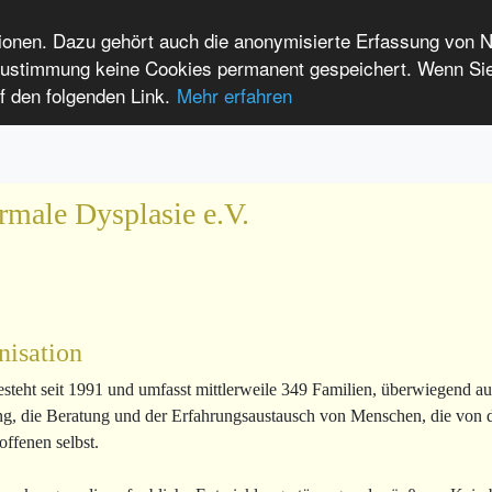
tionen. Dazu gehört auch die anonymisierte Erfassung von 
 Zustimmung keine Cookies permanent gespeichert. Wenn Si
t seltenen Erkrankungen
f den folgenden Link.
Mehr erfahren
Anmelden
Leichte Sprache
International Patients
rmale Dysplasie e.V.
nisation
esteht seit 1991 und umfasst mittlerweile 349 Familien, überwiegend a
ung, die Beratung und der Erfahrungsaustausch von Menschen, die von 
ffenen selbst.