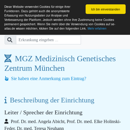
Diese Website verwendet Cookies für einige ihrer
Ich bin einverstanden
Funktionen. Dazu gehört auch die anonymisierte
Erfassung von Nutzungsdaten zur Analyse und
Verbesserung der Plattform. Jedoch werden ohne Ihre Zustimmung keine Cookies
SE-ATLAS
Versorgungsatlas für Menschen mi
permanent gespeichert. Wenn Sie mehr über die Verwendung von Cookies auf se-
atlas.de wissen möchten, klicken Sie auf den folgenden Link.
Mehr erfahren
MGZ Medizinisch Genetisches
Zentrum München
Sie haben eine Anmerkung zum Eintrag?
Beschreibung der Einrichtung
Leiter / Sprecher der Einrichtung
Prof. Dr. med. Angela Abicht, Prof. Dr. med. Elke Holinski-
Feder, Dr. med. Teresa Neuhann