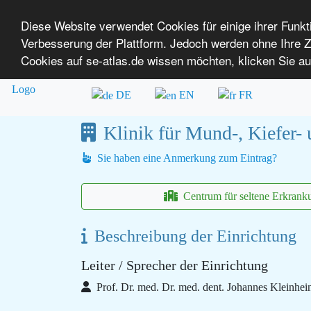
Diese Website verwendet Cookies für einige ihrer Funk
Verbesserung der Plattform. Jedoch werden ohne Ihre
SE-ATLAS
Versorgungsatlas für Menschen mi
Cookies auf se-atlas.de wissen möchten, klicken Sie au
Überblick über Einrichtungen
Über uns
DE
EN
FR
Klinik für Mund-, Kiefer- 
Sie haben eine Anmerkung zum Eintrag?
Centrum für seltene Erkrank
Beschreibung der Einrichtung
Leiter / Sprecher der Einrichtung
Prof. Dr. med. Dr. med. dent. Johannes Kleinhei