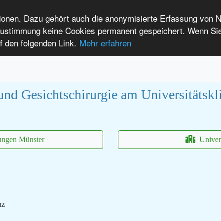
tionen. Dazu gehört auch die anonymisierte Erfassung von 
 Zustimmung keine Cookies permanent gespeichert. Wenn Si
t seltenen Erkrankungen
f den folgenden Link.
Mehr erfahren
Anmelden
Leichte Sprache
International Patients
und Gesichtschirurgie am Universitätsk
ungen Münster
Univer
nz