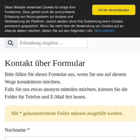
Diese Website verwendet Cookies für einige ihrer
Ich bin einverstanden
Funktionen. Dazu gehört auch die anonymisierte
Erfassung von Nutzungsdaten zur Analyse und
Verbesserung der Plattform. Jedoch werden ohne Ihre Zustimmung keine Cookies
SE-ATLAS
Versorgungsatlas für Menschen mi
permanent gespeichert. Wenn Sie mehr über die Verwendung von Cookies auf se-
atlas.de wissen möchten, klicken Sie auf den folgenden Link.
Mehr erfahren
Kontakt über Formular
Bitte füllen Sie dieses Formular aus, wenn Sie uns auf diesem
Wege kontaktieren möchten.
Falls Sie uns etwas anonym mitteilen möchten, können Sie die
Felder für Telefon und E-Mail frei lassen.
Mit * gekennzeichnete Felder müssen ausgefüllt werden.
Nachname *